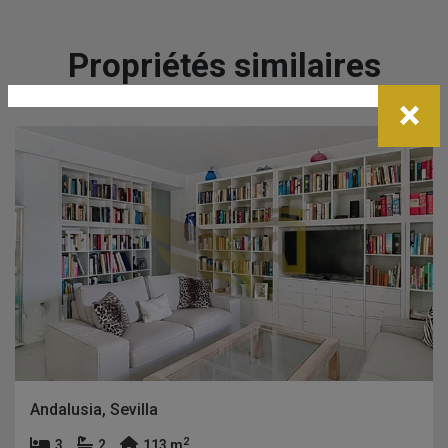
Propriétés similaires
×
Andalusia, Sevilla
2
3
2
113 m