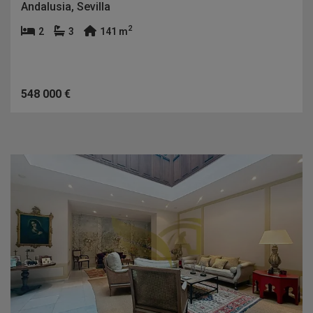
Andalusia, Sevilla
2
2
3
141 m
548 000 €