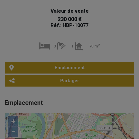
Valeur de vente
230 000 €
Réf.: HBP-10077
2
3
1
70 m
Emplacement
Partager
Emplacement
+
−